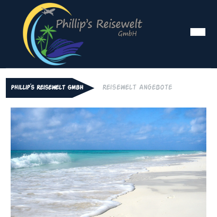
Skip
to
content
Ope
Me
Reisewelt Angebote
Phillip´s Reisewelt GmbH