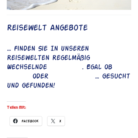
Reisewelt Angebote
… Finden Sie In Unseren
Reisewelten Regelmäßig
Wechselnde
Angebote
. Egal Ob
Last
Minute
Oder
Studienreise
… Gesucht
Und Gefunden!
Teilen Mit:
Facebook
X