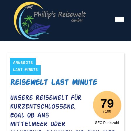
Skip
to
content
Ope
Me
Angebote
Last Minute
Reisewelt Last Minute
Unsere Reisewelt Für
79
Kurzentschlossene.
/ 100
Egal Ob Ans
SEO Punktzahl
Mittelmeer Oder