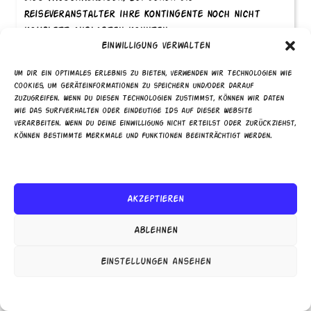
Reiseveranstalter ihre Kontingente noch nicht
komplett auslasten konnten.
Einwilligung verwalten
Es geht dabei also tatsächlich um die letzten
freien Plätze, die dann teilweise mit einem
Um dir ein optimales Erlebnis zu bieten, verwenden wir Technologien wie
Cookies, um Geräteinformationen zu speichern und/oder darauf
Preisnachlass von bis zu 70 Prozent angeboten
zuzugreifen. Wenn du diesen Technologien zustimmst, können wir Daten
werden. Super oder Ultra Last Minute ist
wie das Surfverhalten oder eindeutige IDs auf dieser Website
sozusagen eine nochmalige Steigerung von Last
verarbeiten. Wenn du deine Einwilligung nicht erteilst oder zurückziehst,
können bestimmte Merkmale und Funktionen beeinträchtigt werden.
Minute. Eine exakte Definition existiert jedoch
nicht. Während Last Minute Angebote meistens den
Dienste verwalten
Zeitraum zwischen zwei und vier Wochen vor
Reiseantritt umfassen, existieren Ultra Last
Akzeptieren
Minute Angebote nur wenige Tage vor Beginn der
Reise.
Ablehnen
ngebote von Super Last Minute sind deutlich
günstiger als reguläre Reisen. Häufig werden
Einstellungen ansehen
Pauschalreisen bereits vor Beginn der Saison
Cookie-Richtlinie
Datenschutzerklärung
Impressum
gebucht oder als „
Frühbucher
“ angeboten. Die