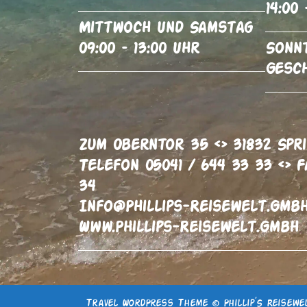
14:00 
Mittwoch Und Samstag
09:00 – 13:00 Uhr
Sonn
Gesc
Zum Oberntor 35 <> 31832 Spr
Telefon 05041 / 644 33 33 <> F
34
Info@phillips-Reisewelt.gmb
Www.phillips-Reisewelt.gmbh
Travel WordPress Theme
© Phillip´S Reisewe