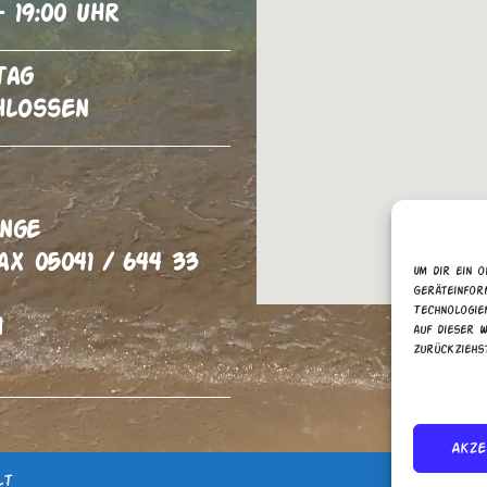
– 19:00 Uhr
tag
hlossen
inge
ax 05041 / 644 33
Um dir ein o
Geräteinfor
Technologie
h
auf dieser W
zurückziehs
Dienste ver
Akze
lt