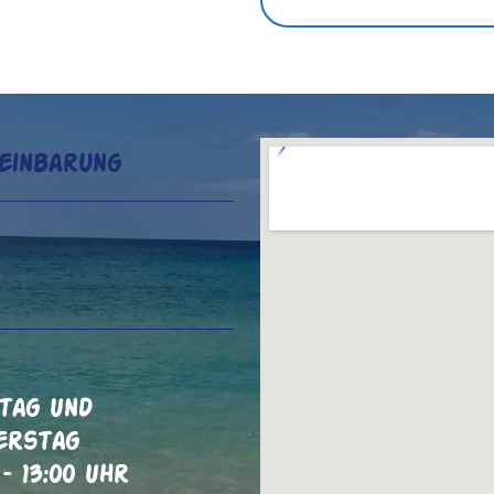
... DAS INTERESSIERT MICH
einbarung
tag Und
erstag
 – 13:00 Uhr