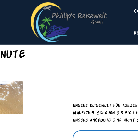
C
K
inute
Reisewelt Las
Unsere Reisewelt für Kurzentschlossene. Egal ob ans Mittelmeer oder
Mauritius. Schauen Sie sich 
Unsere Angebote sind nicht b
.