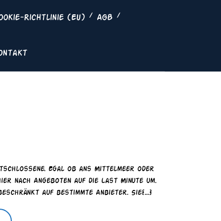
ookie-Richtlinie (EU)
AGB
ontakt
Reisewelt
t Minute
Last
Minute
hier nach Angeboten auf die Last Minute um.
eschränkt auf bestimmte Anbieter. Sie{...}
..