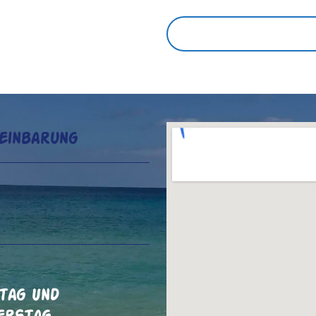
.
... DAS INTERESSIERT MICH
einbarung
tag Und