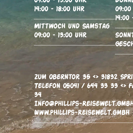
09:00 – 13:00 Uhr
Donn
14:00 – 18:00 Uhr
09:00
14:00 
Mittwoch Und Samstag
09:00 – 13:00 Uhr
Sonn
Gesc
Zum Oberntor 35 <> 31832 Spr
Telefon 05041 / 644 33 33 <> F
34
Info@phillips-Reisewelt.gmb
Www.phillips-Reisewelt.gmbh