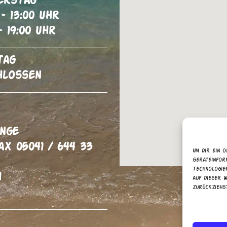
erstag
 – 13:00 Uhr
– 19:00 Uhr
tag
hlossen
inge
ax 05041 / 644 33
Um dir ein o
Geräteinfor
Technologie
h
auf dieser W
zurückziehs
Dienste ver