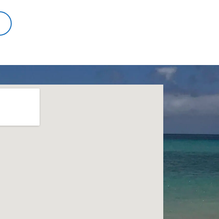
..
DAS
INTERESSIERT
MICH