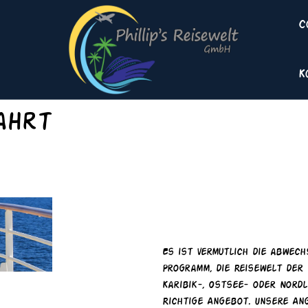
C
K
ahrt
Reisewelt Kre
Es ist vermutlich die abwechslungsreichste Reisewelt in unserem
Programm, die Reisewelt der
Karibik-, Ostsee- oder Nordl
Richtige Angebot. Unsere Ange