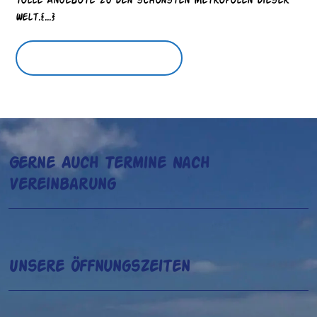
tolle Angebote zu den schönsten Metropolen dieser
Welt.{...}
...
... DAS INTERESSIERT MICH
DAS
INTERESSIERT
MICH
Gerne Auch Termine Nach
Vereinbarung
Unsere Öffnungszeiten