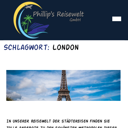
Skip
to
content
Ope
Me
Schlagwort:
London
Reisewelt
Reisewelt Städtereisen
Städtereisen
In unserer Reisewelt der Städtereisen finden Sie